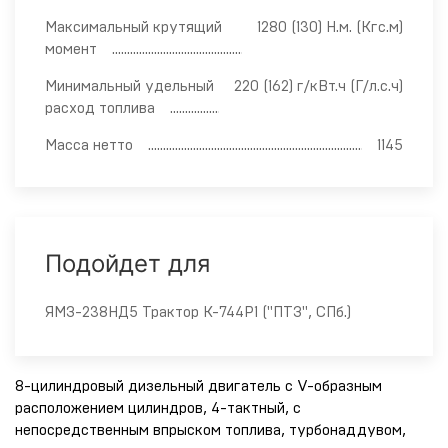
Максимальный крутящий
1280 (130) Н.м. (Кгс.м)
момент
Минимальный удельный
220 (162) г/кВт.ч (Г/л.с.ч)
расход топлива
Масса нетто
1145
Подойдет для
ЯМЗ-238НД5 Трактор К-744Р1 ("ПТЗ", СПб.)
8-цилиндровый дизельный двигатель с V-образным
расположением цилиндров, 4-тактный, с
непосредственным впрыском топлива, турбонаддувом,