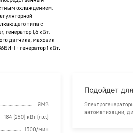
непосредственным
остным охлаждением.
регуляторной
олкающего типа с
 генератор 1,6 кВт,
ого датчика, маховик
БИ-1 - генератор 1 кВт.
Подойдет дл
ЯМЗ
Электрогенераторн
автоматизации, д
184 (250) кВт (л.с.)
1500/мин