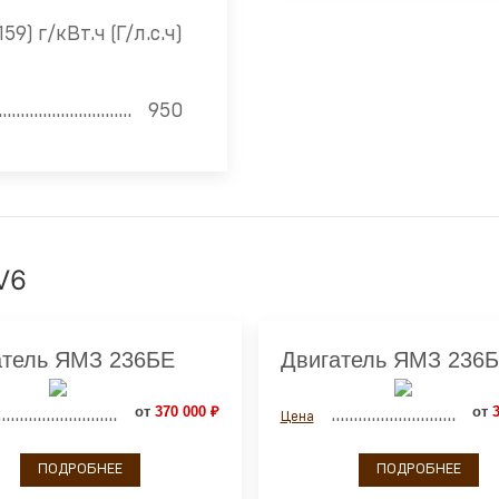
(159) г/кВт.ч (Г/л.с.ч)
950
V6
атель ЯМЗ 236БЕ
Двигатель ЯМЗ 236
от
370 000 ₽
от
3
Цена
ПОДРОБНЕЕ
ПОДРОБНЕЕ